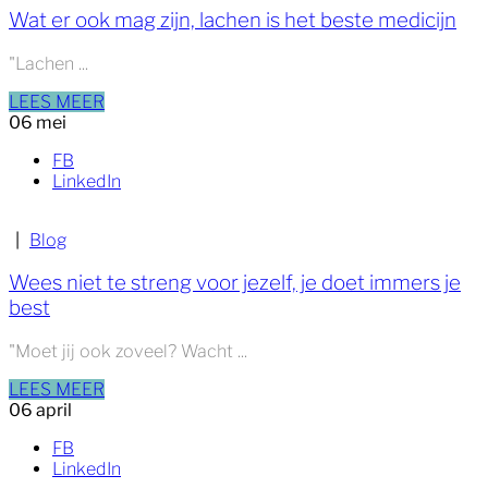
Wat er ook mag zijn, lachen is het beste medicijn
"Lachen ...
LEES MEER
06
mei
FB
LinkedIn
|
Blog
Wees niet te streng voor jezelf, je doet immers je
best
"Moet jij ook zoveel? Wacht ...
LEES MEER
06
april
FB
LinkedIn