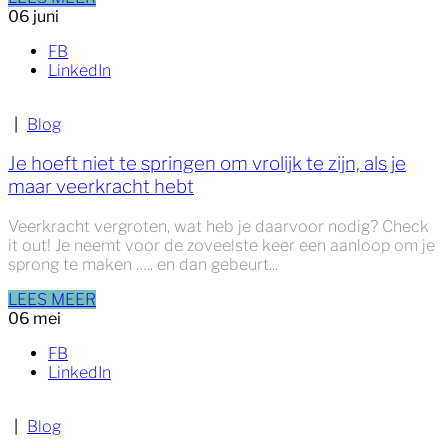
06
juni
FB
LinkedIn
|
Blog
Je hoeft niet te springen om vrolijk te zijn, als je
maar veerkracht hebt
Veerkracht vergroten, wat heb je daarvoor nodig? Check
it out! Je neemt voor de zoveelste keer een aanloop om je
sprong te maken ….. en dan gebeurt...
LEES MEER
06
mei
FB
LinkedIn
|
Blog