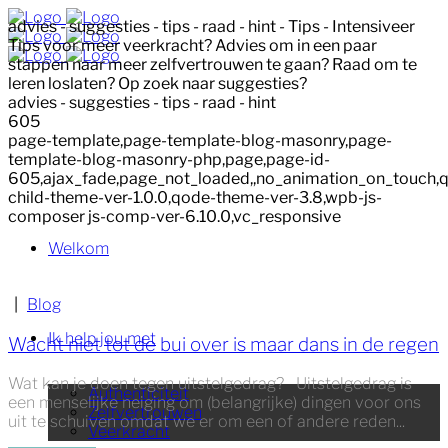
advies - suggesties - tips - raad - hint - Tips - Intensiveer
Tips voor meer veerkracht? Advies om in een paar
stappen naar meer zelfvertrouwen te gaan? Raad om te
leren loslaten? Op zoek naar suggesties?
advies - suggesties - tips - raad - hint
605
page-template,page-template-blog-masonry,page-
template-blog-masonry-php,page,page-id-
605,ajax_fade,page_not_loaded,,no_animation_on_touch,
child-theme-ver-1.0.0,qode-theme-ver-3.8,wpb-js-
composer js-comp-ver-6.10.0,vc_responsive
Welkom
|
Blog
Ik help jou met
Wacht niet tot de bui over is maar dans in de regen
Wat kan je doen tegen uitstelgedrag? Uitstelgedrag is
Authenticiteit
een menselijke neiging om (belangrijke) dingen voor ons
Zelfvertrouwen
uit te schuiven omdat we er om een of andere reden...
Veerkracht