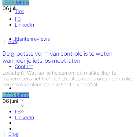
LEES MEER
06
juli
Tips
FB
LinkedIn
Klantenreviews
|
Blog
De grootste vorm van controle is te weten
wanneer je iets los moet laten
Contact
Loslaten?! Wat kan je helpen om dit makkelijker te
maken? Lees het hier! Je hebt alles netjes onder controle,
een strakke planning in je hoofd, vooraf al...
Welkom
Ik help jou met
LEES MEER
Authenticiteit
06
juni
Zelfvertrouwen
Veerkracht
FB
Tips
LinkedIn
Klantenreviews
Contact
|
Blog