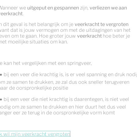
Wanneer we
uitgeput en gespannen
zijn,
verliezen we aan
veerkracht
.
n dit geval is het belangrijk om je
veerkracht te vergroten
want dat
is jouw vermogen om met de uitdagingen van het
leven om te gaan. Hoe groter jouw
veerkracht
hoe beter je
met moeilijke situaties om kan.
Je kan het vergelijken met een springveer,
️ bij een veer die krachtig is, is er veel spanning en druk nodi
om ze samen te drukken, ze zal dus ook sneller terugveren
naar de oorspronkelijke positie
️ bij een veer die niet krachtig is daarentegen, is niet veel
nodig om ze samen te drukken en hier duurt het dus veel
langer eer ze terug in de oorspronkelijke vorm komt
Ik wil mijn veerkracht vergroten