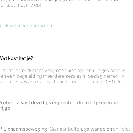
contact met me op!
Ja, ik wil meer veerkracht
Wat kost het je?
Omdat je veerkracht vergroten niet op een uur geklaard is,
kan een begeleiding meerdere sessies in beslag nemen. Ik
werk met sessies van +/- 1 uur, hiervoor betaal je €80,-/uur.
Probeer alvast deze tips en je zal merken dat je energiepeil
tijgt:
📍 Lichaamsbeweging
! Ga naar buiten, ga
wandelen
en liefst