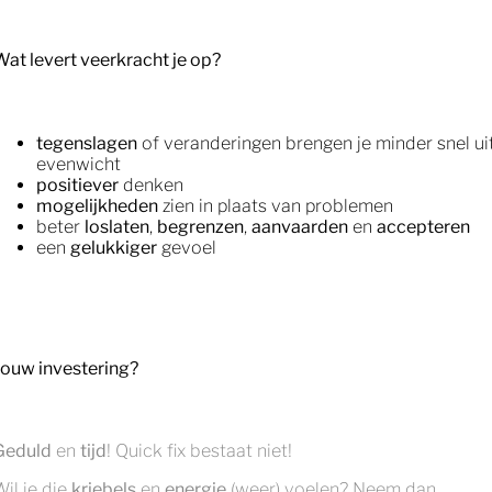
Wat levert veerkracht je op?
tegenslagen
of veranderingen brengen je minder snel ui
evenwicht
positiever
denken
mogelijkheden
zien in plaats van problemen
beter
loslaten
,
begrenzen
,
aanvaarden
en
accepteren
een
gelukkiger
gevoel
Jouw investering?
Geduld
en
tijd
! Quick fix bestaat niet!
Wil je die
kriebels
en
energie
(weer) voelen? Neem dan