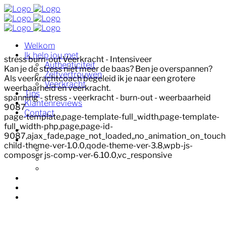
Welkom
Ik help jou met
stress burn-out Veerkracht - Intensiveer
Authenticiteit
Kan je de stress niet meer de baas? Ben je overspannen?
Zelfvertrouwen
Als veerkrachtcoach begeleid ik je naar een grotere
Veerkracht
weerbaarheid en veerkracht.
Tips
spanning - stress - veerkracht - burn-out - weerbaarheid
Klantenreviews
9087
Contact
page-template,page-template-full_width,page-template-
full_width-php,page,page-id-
Welkom
9087,ajax_fade,page_not_loaded,,no_animation_on_touch
Ik help jou met
child-theme-ver-1.0.0,qode-theme-ver-3.8,wpb-js-
Authenticiteit
composer js-comp-ver-6.10.0,vc_responsive
Zelfvertrouwen
Veerkracht
Tips
Klantenreviews
Contact