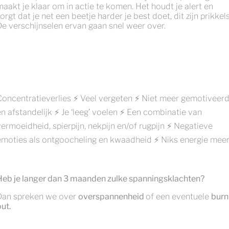
maakt je klaar om in actie te komen. Het houdt je alert en
orgt dat je net een beetje harder je best doet, dit zijn prikkels
De verschijnselen ervan gaan snel weer over.
Concentratieverlies ⚡ Veel vergeten ⚡ Niet meer gemotiveer
en afstandelijk ⚡ Je ‘leeg’ voelen ⚡ Een combinatie van
vermoeidheid, spierpijn, nekpijn en/of rugpijn ⚡ Negatieve
emoties als ontgoocheling en kwaadheid ⚡ Niks energie mee
Heb je langer dan 3 maanden zulke spanningsklachten?
Dan spreken we over
overspannenheid
of een eventuele
burn
ut.