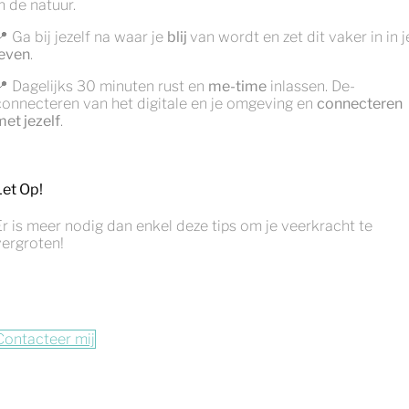
n de natuur.
📍 Ga bij jezelf na waar je
blij
van wordt en zet dit vaker in in j
leven
.
📍 Dagelijks 30 minuten rust en
me-time
inlassen. De-
connecteren van het digitale en je omgeving en
connecteren
met jezelf
.
Let Op!
Er is meer nodig dan enkel deze tips om je veerkracht te
vergroten!
Contacteer mij