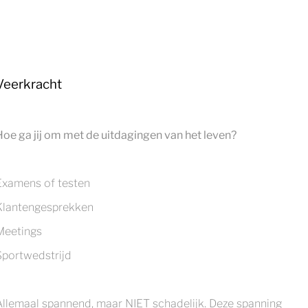
Veerkracht
Hoe ga jij om met de uitdagingen van het leven?
Examens of testen
Klantengesprekken
Meetings
Sportwedstrijd
Allemaal spannend, maar NIET schadelijk. Deze spanning