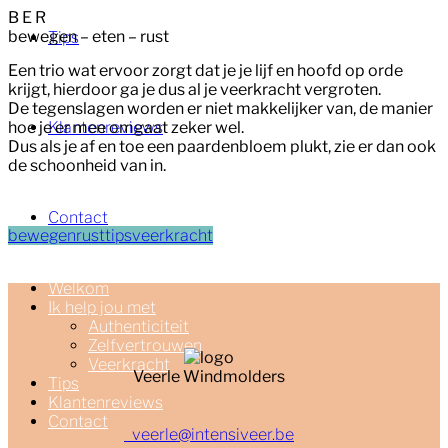
B E R
bewegen – eten – rust
Tips
Een trio wat ervoor zorgt dat je je lijf en hoofd op orde
krijgt, hierdoor ga je dus al je veerkracht vergroten.
De tegenslagen worden er niet makkelijker van, de manier
hoe je er mee omgaat zeker wel.
Klantenreviews
Dus als je af en toe een paardenbloem plukt, zie er dan ook
de schoonheid van in.
Contact
bewegen
rust
tips
veerkracht
Welkom
Ik help jou met
Authenticiteit
Zelfvertrouwen
Veerkracht
Veerle Windmolders
Tips
Klantenreviews
Contact
veerle@intensiveer.be