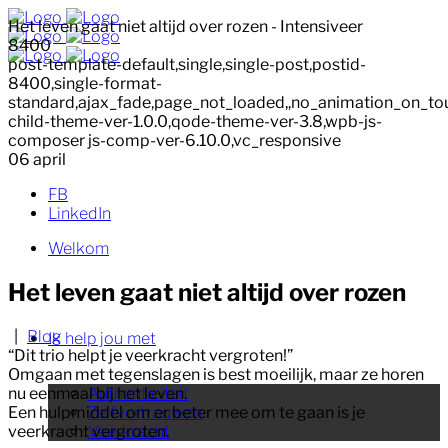
Het leven gaat niet altijd over rozen - Intensiveer
8400
post-template-default,single,single-post,postid-
8400,single-format-
standard,ajax_fade,page_not_loaded,,no_animation_on_to
child-theme-ver-1.0.0,qode-theme-ver-3.8,wpb-js-
composer js-comp-ver-6.10.0,vc_responsive
06
april
FB
LinkedIn
Welkom
Het leven gaat niet altijd over rozen
|
Blog
Ik help jou met
“Dit trio helpt je veerkracht vergroten!”
Omgaan met tegenslagen is best moeilijk, maar ze horen
nu eenmaal bij het leven.
Authenticiteit
Een hulpmiddel om er beter mee om te gaan is je
Zelfvertrouwen
veerkracht vergroten.
Veerkracht