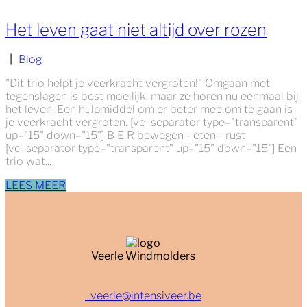
Het leven gaat niet altijd over rozen
|
Blog
"Dit trio helpt je veerkracht vergroten!" Omgaan met
tegenslagen is best moeilijk, maar ze horen nu eenmaal bij
het leven. Een hulpmiddel om er beter mee om te gaan is
je veerkracht vergroten. [vc_separator type="transparent"
up="15" down="15"] B E R bewegen - eten - rust
[vc_separator type="transparent" up="15" down="15"] Een
trio wat...
LEES MEER
Veerle Windmolders
veerle@intensiveer.be