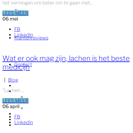
het vermogen om beter om te gaan met...
Tips
LEES MEER
06
mei
FB
LinkedIn
Klantenreviews
Wat er ook mag zijn, lachen is het beste
Contact
medicijn
|
Blog
Welkom
"Lachen ...
Ik help jou met
Authenticiteit
LEES MEER
Zelfvertrouwen
06
april
Veerkracht
Tips
FB
Klantenreviews
LinkedIn
Contact