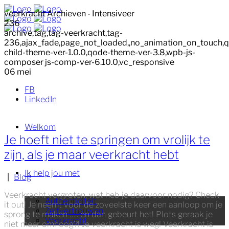
veerkracht Archieven - Intensiveer
236
archive,tag,tag-veerkracht,tag-
236,ajax_fade,page_not_loaded,,no_animation_on_touch,
child-theme-ver-1.0.0,qode-theme-ver-3.8,wpb-js-
composer js-comp-ver-6.10.0,vc_responsive
06
mei
FB
LinkedIn
Welkom
Je hoeft niet te springen om vrolijk te
zijn, als je maar veerkracht hebt
Ik help jou met
|
Blog
Veerkracht vergroten, wat heb je daarvoor nodig? Check
Authenticiteit
it out! Je neemt voor de zoveelste keer een aanloop om je
Zelfvertrouwen
sprong te maken ….. en dan gebeurt het! Plots geraak je
Veerkracht
niet meer omhoog?! Je veerkracht is weg! Veerkracht is