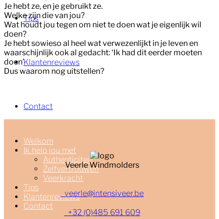
Je hebt ze, en je gebruikt ze.
Welke zijn die van jou?
Tips
Wat houdt jou tegen om niet te doen wat je eigenlijk wil
doen?
Je hebt sowieso al heel wat verwezenlijkt in je leven en
waarschijnlijk ook al gedacht: ‘Ik had dit eerder moeten
doen’
Klantenreviews
Dus waarom nog uitstellen?
Contact
Welkom
Ik help jou met
Authenticiteit
Veerle Windmolders
Zelfvertrouwen
Veerkracht
Tips
veerle@intensiveer.be
Klantenreviews
Contact
+32 (0)485 691 609