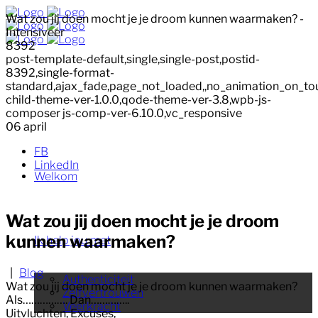
Wat zou jij doen mocht je je droom kunnen waarmaken? -
Intensiveer
8392
post-template-default,single,single-post,postid-
8392,single-format-
standard,ajax_fade,page_not_loaded,,no_animation_on_to
child-theme-ver-1.0.0,qode-theme-ver-3.8,wpb-js-
composer js-comp-ver-6.10.0,vc_responsive
06
april
FB
LinkedIn
Welkom
Wat zou jij doen mocht je je droom
kunnen waarmaken?
Ik help jou met
|
Blog
Authenticiteit
Wat zou jij doen mocht je je droom kunnen waarmaken?
Zelfvertrouwen
Als……………. Dan…………..
Veerkracht
Uitvluchten, Excuses,