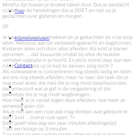
Mindful zijn tussen je drukke taken door. Dus je aandacht
richten op de handelingen die je DOET en niet op je
Tips
gedachten over gisteren en morgen.
OF
Je kan die slipper aantrekken en je gedachten de vrije loop
Klantenreviews
laten. Helloooo aan de verbeeldingskracht en dagdromen.
Kinderen laten zich door alles afleiden. Als kind je kamer
opruimen ….. dat duuuurde omdat bij alles de leukste
verhalen oppopte in je hoofd. En plots stond daar dan een
Contact
ridder of prinses op je bed te dansen, zalig toch!
?
Als volwassene is concentreren nog steeds lastig en laten
we ons nog steeds afleiden, maar nu naar: die taak die je
nog moet doen, die mail die je nog moet beantwoorden,
Welkom
dat antwoord wat je gaf in de vergadering of die
Ik help jou met
pakketjes die je nog moet wegbrengen…
Authenticiteit
Hoe meer je je verzet tegen deze afleiders, hoe meer ze
Zelfvertrouwen
aanwezig gaan zijn.
Veerkracht
Als je niet aan een roze aap mag denken, wat gebeurd er
Tips
dan? Juist … overal roze apen.
?‍♀️
Klantenreviews
Geef jezelf elke dag een paar minuten afleidingstijd:
Contact
?
zet een klokje op 3 minuten
?
ga liefst op een rustige plaats zitten en laat je lichaam