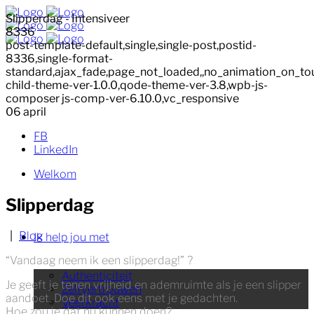
Slipperdag - Intensiveer
8336
post-template-default,single,single-post,postid-
8336,single-format-
standard,ajax_fade,page_not_loaded,,no_animation_on_to
child-theme-ver-1.0.0,qode-theme-ver-3.8,wpb-js-
composer js-comp-ver-6.10.0,vc_responsive
06
april
FB
LinkedIn
Welkom
Slipperdag
|
Blog
Ik help jou met
“Vandaag neem ik een slipperdag!”
?
Authenticiteit
Je geeft je tenen vrijheid en ademruimte als je een slipper
Zelfvertrouwen
aandoet. Doe dit ook eens met je gedachten.
Veerkracht
Hoe zou je dat nu kunnen doen?