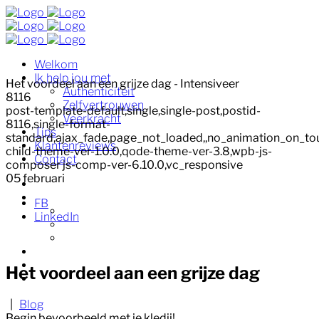
Welkom
Ik help jou met
Het voordeel aan een grijze dag - Intensiveer
Authenticiteit
8116
Zelfvertrouwen
post-template-default,single,single-post,postid-
Veerkracht
8116,single-format-
Tips
standard,ajax_fade,page_not_loaded,,no_animation_on_to
Klantenreviews
child-theme-ver-1.0.0,qode-theme-ver-3.8,wpb-js-
Contact
composer js-comp-ver-6.10.0,vc_responsive
05
februari
Welkom
Ik help jou met
FB
Authenticiteit
LinkedIn
Zelfvertrouwen
Veerkracht
Tips
Klantenreviews
Het voordeel aan een grijze dag
Contact
|
Blog
Begin bevoorbeeld met je kledij!